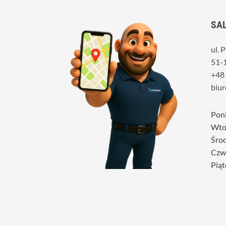
SA
ul. 
51-
+48
biur
Poni
Wto
Śro
Czw
Piąt